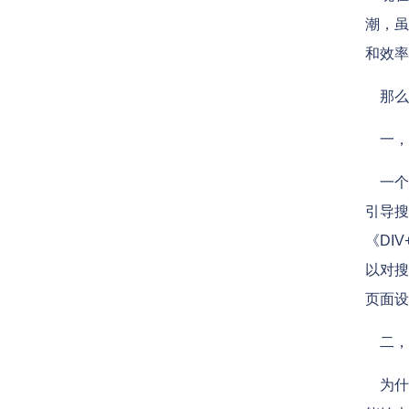
潮，虽
和效率
那么在
一，
一个符
引导搜
《DI
以对搜
页面设
二，
为什么