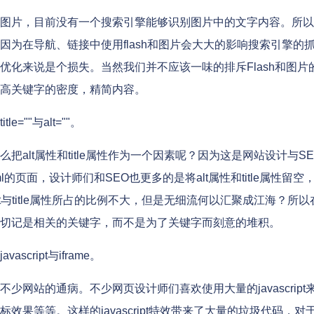
片，目前没有一个搜索引擎能够识别图片中的文字内容。所以在网
因为在导航、链接中使用flash和图片会大大的影响搜索引擎的抓
优化来说是个损失。当然我们并不应该一味的排斥Flash和图片的
高关键字的密度，精简内容。
le=""与alt=""。
把alt属性和title属性作为一个因素呢？因为这是网站设计与
ml的页面，设计师们和SEO也更多的是将alt属性和title属性留空，即保
lt与title属性所占的比例不大，但是无细流何以汇聚成江海？所以在
切记是相关的关键字，而不是为了关键字而刻意的堆积。
ascript与iframe。
少网站的通病。不少网页设计师们喜欢使用大量的javascri
标效果等等。这样的javascript特效带来了大量的垃圾代码，对于