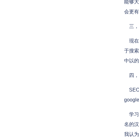
能够大
会更有
三，营
现在有
于搜索
中以的
四，营
SEO
goo
学习过
名的汉
我认为