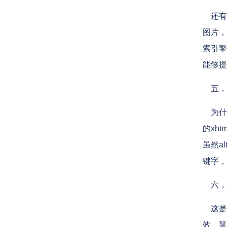
还有图
图片，
索引擎
能够提
五，tit
为什么
的xht
虽然a
键字，
六，jav
这是不
效、鼠