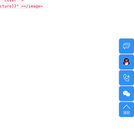
"cover"
>
cture}}"
></image>
顶部