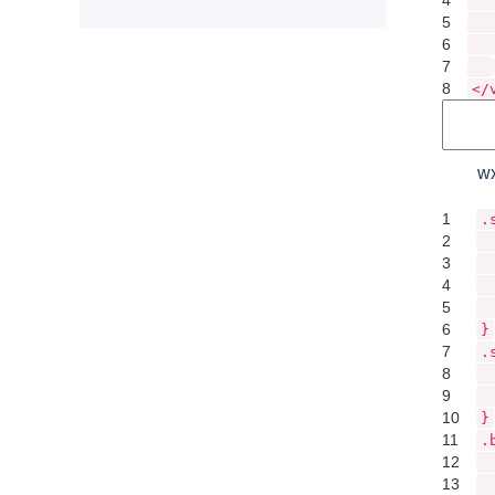
4
5
6
7
8
</
wx
1
.
2
3
4
5
6
}
7
.
8
9
10
}
11
.
12
13