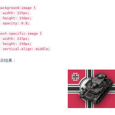
background-image {
width: 225px;
height: 150px;
opacity: 0.8;
post-specific-image {
width: 215px;
height: 150px;
vertical-align: middle;
结果：