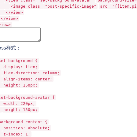
<view class=
"set-background-avatar"
background-size=
<image class=
"post-specific-image"
src=
"{{item.pi
</view>
</view>
view>
ss样式：
set-background {
display: flex;
flex-direction: column;
align-items: center;
height: 150px;
set-background-avatar {
width: 220px;
height: 150px;
background-content {
position: absolute;
z-index: 1;