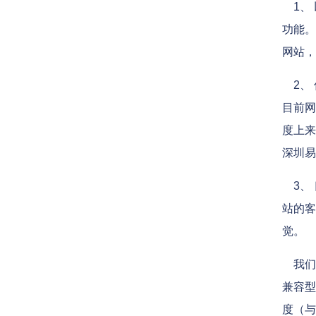
1、 
功能。
网站，
2、 
目前网
度上来
深圳易
3、 
站的客
觉。
我们
兼容型
度（与