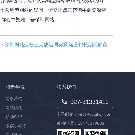
行品牌包装，建立的营销型网站成功的为数以万计
于营销型网站的疑问，请立即点击咨询牛商资深营
解答你心中疑难。营销型网站
：深圳网站运营三大缺陷 导致网络营销长期无起色
和奇学院
联系我们
网络营销
027-81331413
网站优化
电子邮箱：info@heqikeji.com
移动APP
移动电话：
13476278688
微信小程序
网站建设