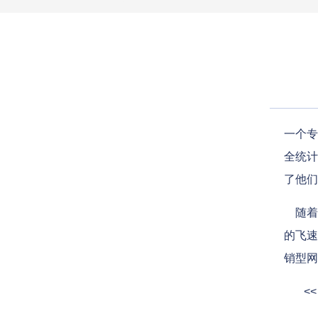
一个专
全统计
了他们
随着
的飞速
销型网
<< 