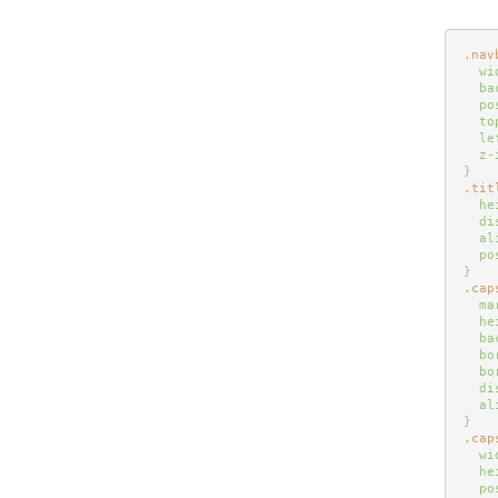
.nav
wi
ba
po
to
le
z-
}
.tit
he
di
al
po
}
.cap
ma
he
ba
bo
bo
di
al
}
.cap
wi
he
po