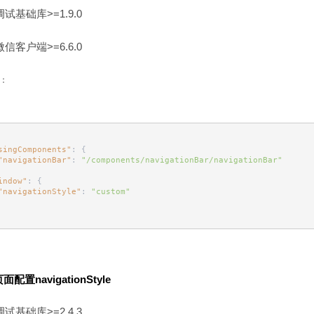
调试基础库>=1.9.0
微信客户端>=6.6.0
n：
singComponents"
: {
"navigationBar"
: 
"/components/navigationBar/navigationBar"
indow"
: {
"navigationStyle"
: 
"custom"
配置navigationStyle
调试基础库>=2.4.3