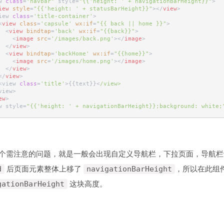
w 
class
=
"navbar"
 style=
"{{'height: ' + navigationBarHeight}}"
>
iew
style
=
"{{'height: ' + statusBarHeight}}"
>
</
view
>
iew 
class
=
'title-container'
>
<
view
class
=
'capsule'
wx:if
=
"{{ back || home }}"
>
<
view
bindtap
=
'back'
wx:if
=
"{{back}}"
>
<
image
src
=
'/images/back.png'
>
</
image
>
</
view
>
<
view
bindtap
=
'backHome'
wx:if
=
"{{home}}"
>
<
image
src
=
'/images/home.png'
>
</
image
>
</
view
>
</
view
>
<view 
class
=
'title'
>{{text}}<
/view>
view>
ew
>
w style=
"{{'height: ' + navigationBarHeight}};background: white;
d
后页面元素整体上移了
navigationBarHeight
，所以在此组件
gationBarHeight
这块高度。